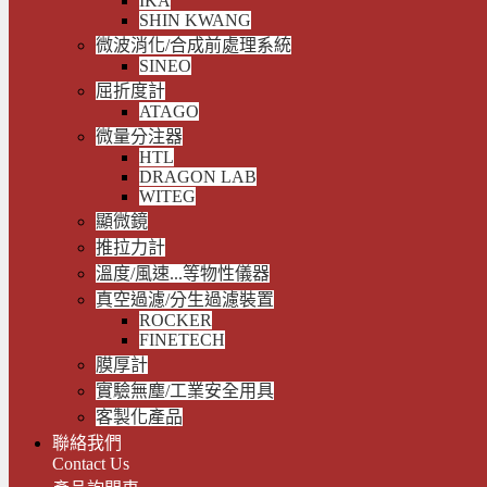
IKA
SHIN KWANG
微波消化/合成前處理系統
SINEO
屈折度計
ATAGO
微量分注器
HTL
DRAGON LAB
WITEG
顯微鏡
推拉力計
溫度/風速...等物性儀器
真空過濾/分生過濾裝置
ROCKER
FINETECH
膜厚計
實驗無塵/工業安全用具
客製化產品
聯絡我們
Contact Us