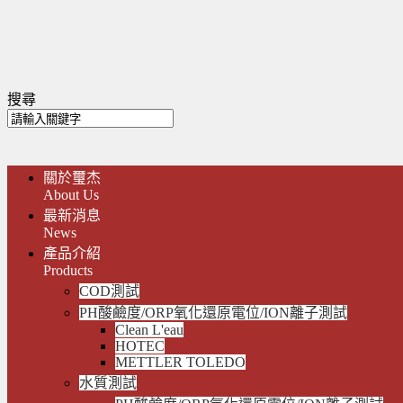
搜尋
關於璽杰
About Us
最新消息
News
產品介紹
Products
COD測試
PH酸鹼度/ORP氧化還原電位/ION離子測試
Clean L'eau
HOTEC
METTLER TOLEDO
水質測試