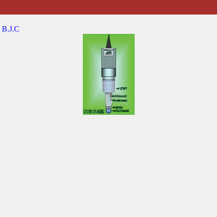
|
B.J.C