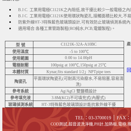
B.J.C. 工業用電極C1121K之內阻低,故干擾比較少一般電極之內阻
B.J.C. 工業用電極C1121K使用環狀陶瓷孔,接觸面積比
防紫外線HT-3特殊藍色玻璃頭設計,可有效防止玻璃偵測系統內之Ag/
適用場合:各種工業管路製程(RO純水,PCB,電鍍製程)。
產
C1121K-32A-A10BC
型 號
使用溫度
-5 to 100℃
0.00 to 14.00pH
使用範圍
電極耐壓
100psig at 100℃,150psig at 25℃
本體材質
Kynar,fits standard 1/2」NPTpipe tees
平面環狀陶瓷孔(可耐高污染廢水,不易阻塞,容易清
陶瓷孔
洗)
參考系統
Ag/AgCl 雙鹽橋設計
參考填充液
3.8M(KCl)不可填充式(內壓式)
玻璃偵測系統
HT-3特殊藍色玻璃頭設計能抗紫外線干擾
TEL：03-3700019 │ FAX
：
COD測試,超音波洗淨機,PH計,加熱板,電極