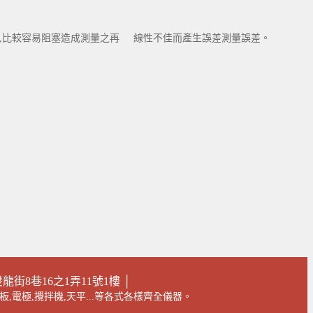
陶瓷孔,比較容易阻塞造成測量之再 線性不佳而產生誤差測量誤差。
街8巷16之1弄11號1樓 │
板,電極,攪拌機,天平...等各式各樣齊全儀器。