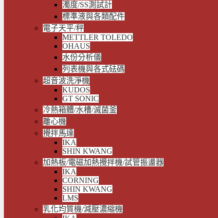
濁度/SS測試計
標準液與各類配件
電子天平/秤
METTLER TOLEDO
OHAUS
水份分析儀
列表機與各式砝碼
超音波洗淨機
KUDOS
GT SONIC
冷熱箱體/水槽/滅菌釜
離心機
攪拌馬達
IKA
SHIN KWANG
加熱板/電磁加熱攪拌機/試管振盪器
IKA
CORNING
SHIN KWANG
LMS
乳化均質機/減壓濃縮機