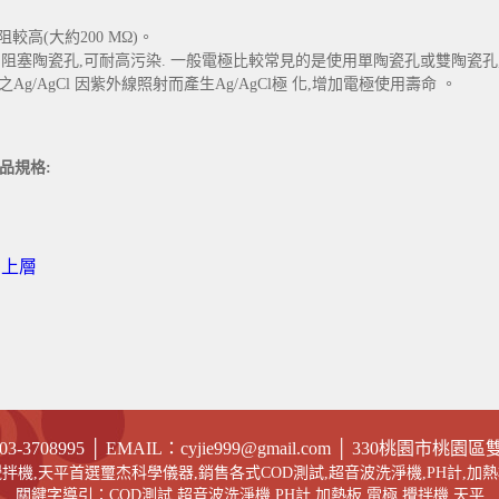
較高(大約200 MΩ)。
較大,不易阻塞陶瓷孔,可耐高污染. 一般電極比較常見的是使用單陶瓷孔或雙
AgCl 因紫外線照射而產生Ag/AgCl極 化,增加電極使用壽命 。
品規格:
回上層
03-
3708995
│
EMAIL
：cyjie999@gmail.com
│ 330
桃園市桃園區雙龍
,攪拌機,天平首選璽杰科學儀器,銷售各式COD測試,超音波洗淨機,PH計,加熱
關鍵字導引：
COD測試
,
超音波洗淨機
,
PH計
,
加熱板
,
電極
,攪拌機,天平