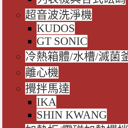
超音波洗淨機
KUDOS
GT SONIC
冷熱箱體/水槽/滅菌
離心機
攪拌馬達
IKA
SHIN KWANG