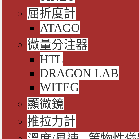
屈折度計
ATAGO
微量分注器
HTL
DRAGON LAB
WITEG
顯微鏡
推拉力計
溫度/風速...等物性