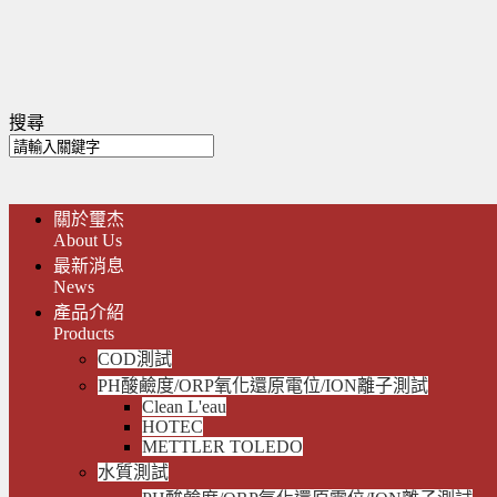
搜尋
關於璽杰
About Us
最新消息
News
產品介紹
Products
COD測試
PH酸鹼度/ORP氧化還原電位/ION離子測試
Clean L'eau
HOTEC
METTLER TOLEDO
水質測試