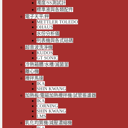
濁度/SS測試計
標準液與各類配件
電子天平/秤
METTLER TOLEDO
OHAUS
水份分析儀
列表機與各式砝碼
超音波洗淨機
KUDOS
GT SONIC
冷熱箱體/水槽/滅菌釜
離心機
攪拌馬達
IKA
SHIN KWANG
加熱板/電磁加熱攪拌機/試管振盪器
IKA
CORNING
SHIN KWANG
LMS
乳化均質機/減壓濃縮機