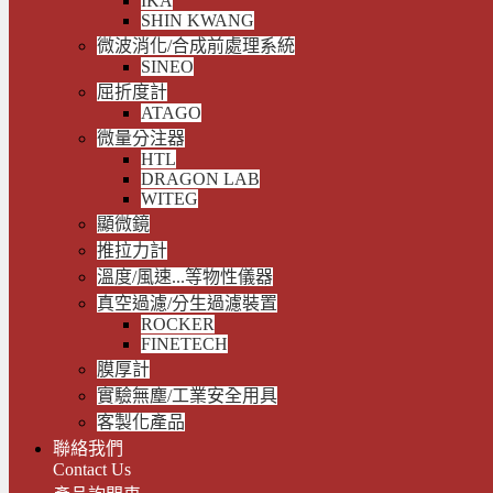
IKA
SHIN KWANG
微波消化/合成前處理系統
SINEO
屈折度計
ATAGO
微量分注器
HTL
DRAGON LAB
WITEG
顯微鏡
推拉力計
溫度/風速...等物性儀器
真空過濾/分生過濾裝置
ROCKER
FINETECH
膜厚計
實驗無塵/工業安全用具
客製化產品
聯絡我們
Contact Us