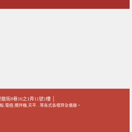
街8巷16之1弄11號1樓 │
板,電極,攪拌機,天平...等各式各樣齊全儀器。