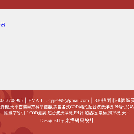
制器
03-
3708995
│
EMAIL
：cyjie999@gmail.com
│ 330
桃園市桃園區雙龍
,攪拌機,天平首選璽杰科學儀器,銷售各式COD測試,超音波洗淨機,PH計,加熱
關鍵字導引：
COD測試
,
超音波洗淨機
,
PH計
,
加熱板
,
電極
,攪拌機,天平
Designed by 米洛
網頁設計