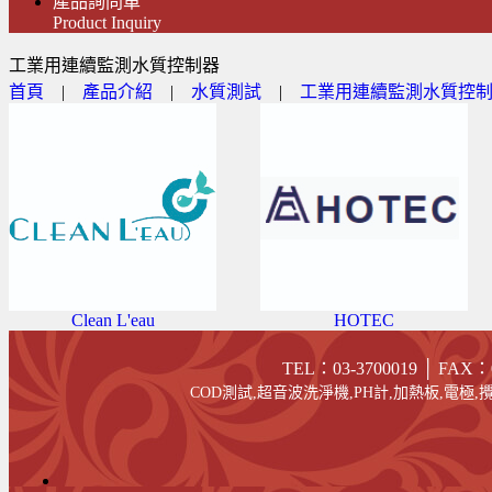
產品詢問車
Product Inquiry
工業用連續監測水質控制器
首頁
|
產品介紹
|
水質測試
|
工業用連續監測水質控
Clean L'eau
HOTEC
TEL：03-3700019 │ FAX
：
COD測試,超音波洗淨機,PH計,加熱板,電極