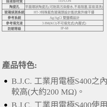
TEFLON
接液部材質
陶瓷孔
平面環狀陶瓷孔(可耐高污染廢水,不易阻塞,容易清洗)
玻璃偵測系統
HT-3特殊藍色玻璃頭設計能抗紫外線干擾
參考系統
Ag/AgCl 雙鹽橋設計
參考填充液
3.8M(KCl)不可填充式(內壓式)
IP-68
防朝等級
產品特色:
B.J.C. 工業用電極S4
較高(大約200 MΩ)。
B.J.C. 工業用電極S40