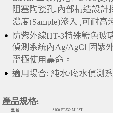
阻塞陶瓷孔,內部構造設計
濃度(Sample)滲入 ,可耐
防紫外線HT-3特殊籃色
偵測系統內Ag/AgCl 因紫
電極使用壽命。
適用場合: 純水/廢水偵測
產品規格:
S400-RT330-M10ST
型 號