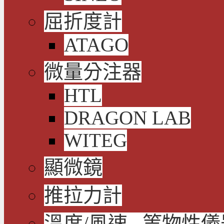
屈折度計
ATAGO
微量分注器
HTL
DRAGON LAB
WITEG
顯微鏡
推拉力計
溫度/風速...等物性