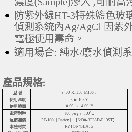
濃度(Sample)滲入 ,可耐
防紫外線HT-3特殊籃色
偵測系統內Ag/AgCl 因紫
電極使用壽命。
適用場合: 純水/廢水偵測
產品規格:
S400-RT330-M10ST
型 號
使用溫度
-5 to 105℃
0.00 to 14.00pH
使用範圍
電極耐壓
100 psig at 100℃
溫補補償
PT-100【Option】【S400-RT33D-E10ST】
RYTON/GLASS
本體材質