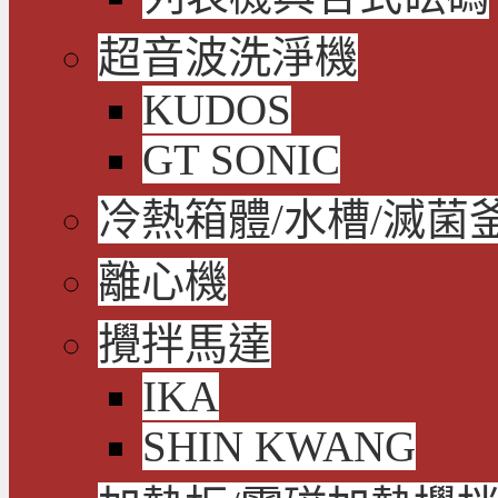
超音波洗淨機
KUDOS
GT SONIC
冷熱箱體/水槽/滅菌
離心機
攪拌馬達
IKA
SHIN KWANG