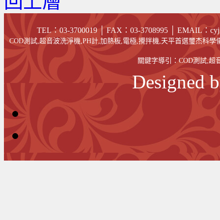
回上層
TEL：03-3700019 │ FAX
：03-
3708995
│
EMAIL
：cyj
COD測試,超音波洗淨機,PH計,加熱板,電極,攪拌機,天平首選璽杰科學儀
關鍵字導引：
COD測試
,
超
Designed