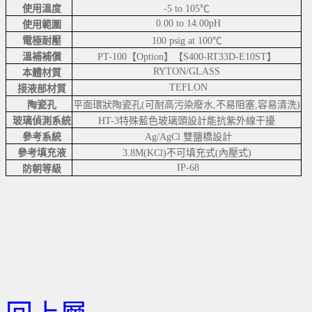
使用溫度
-5 to 105℃
0.00 to 14.00pH
使用範圍
電極耐壓
100 psig at 100℃
溫補補償
PT-100【Option】【S400-RT33D-E10ST】
RYTON/GLASS
本體材質
TEFLON
接液部材質
陶瓷孔
平面環狀陶瓷孔(可耐高污染廢水,不易阻塞,容易清洗)
玻璃偵測系統
HT-3特殊藍色玻璃頭設計能抗紫外線干擾
參考系統
Ag/AgCl 雙鹽橋設計
參考填充液
3.8M(KCl)不可填充式(內壓式)
IP-68
防朝等級