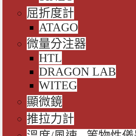
屈折度計
ATAGO
微量分注器
HTL
DRAGON LAB
WITEG
顯微鏡
推拉力計
溫度/風速...等物性