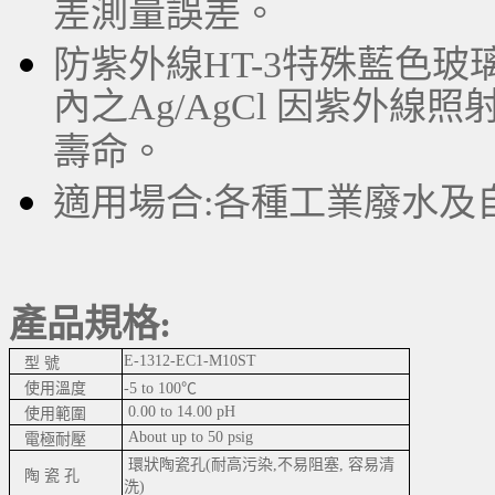
差測量誤差。
防紫外線HT-3特殊藍色
內之Ag/AgCl 因紫外線照
壽命。
適用場合:各種工業廢水及
產品規格:
E-1312-EC1-M10ST
型 號
使用溫度
-5 to 100℃
0.00 to 14.00 pH
使用範圍
About up to 50 psig
電極耐壓
環狀陶瓷孔(耐高污染,不易阻塞, 容易清
陶 瓷 孔
洗)