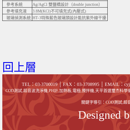
參考系統
Ag/AgCl 雙鹽橋設計（double junction）
參考填充液
3.8M(KCl)不可填充式(內壓式)
玻璃偵測系統
HT-3特殊藍色玻璃頭設計能抗紫外線干擾
回上層
TEL：03-3700019 │ FAX
：03-
3708995
│
EMAIL
：cyj
COD測試,超音波洗淨機,PH計,加熱板,電極,攪拌機,天平首選璽杰科學儀
關鍵字導引：
COD測試
,
超
Designed