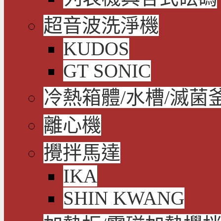
超音波洗淨機
KUDOS
GT SONIC
冷熱箱體/水槽/滅菌
離心機
攪拌馬達
IKA
SHIN KWANG