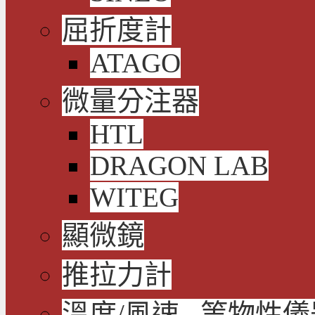
屈折度計
ATAGO
微量分注器
HTL
DRAGON LAB
WITEG
顯微鏡
推拉力計
溫度/風速...等物性