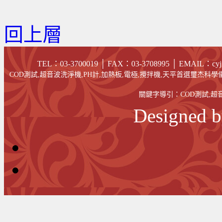
回上層
TEL：03-3700019 │ FAX
：03-
3708995
│
EMAIL
：cyj
COD測試,超音波洗淨機,PH計,加熱板,電極,攪拌機,天平首選璽杰科學儀
關鍵字導引：
COD測試
,
超
Designed