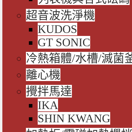
超音波洗淨機
KUDOS
GT SONIC
冷熱箱體/水槽/滅菌
離心機
攪拌馬達
IKA
SHIN KWANG