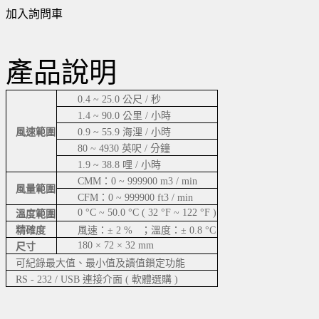
加入詢問車
產品說明
0.4 ~ 25.0 公尺 / 秒
1.4 ~ 90.0 公里 / 小時
風速範圍
0.9 ~ 55.9 海浬 / 小時
80 ~ 4930 英呎 / 分鐘
1.9 ~ 38.8 哩 / 小時
CMM：0 ~ 999900 m3 / min
風量範圍
CFM：0 ~ 999900 ft3 / min
0 °C ~ 50.0 °C ( 32 °F ~ 122 °F )
溫度範圍
精確度
風速：± 2 % ；溫度：± 0.8 °C
180 × 72 × 32 mm
尺寸
可紀錄最大值、最小值及讀值鎖定功能
RS - 232 / USB 連接介面 ( 軟體選購 )