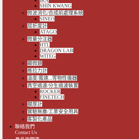
IKA
SHIN KWANG
微波消化/合成前處理系統
SINEO
屈折度計
ATAGO
微量分注器
HTL
DRAGON LAB
WITEG
顯微鏡
推拉力計
溫度/風速...等物性儀器
真空過濾/分生過濾裝置
ROCKER
FINETECH
膜厚計
實驗無塵/工業安全用具
客製化產品
聯絡我們
Contact Us