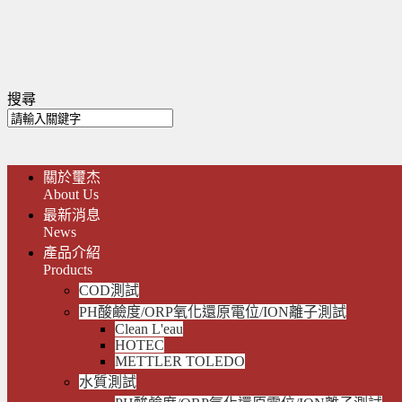
搜尋
關於璽杰
About Us
最新消息
News
產品介紹
Products
COD測試
PH酸鹼度/ORP氧化還原電位/ION離子測試
Clean L'eau
HOTEC
METTLER TOLEDO
水質測試