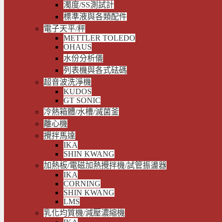
濁度/SS測試計
標準液與各類配件
電子天平/秤
METTLER TOLEDO
OHAUS
水份分析儀
列表機與各式砝碼
超音波洗淨機
KUDOS
GT SONIC
冷熱箱體/水槽/滅菌釜
離心機
攪拌馬達
IKA
SHIN KWANG
加熱板/電磁加熱攪拌機/試管振盪器
IKA
CORNING
SHIN KWANG
LMS
乳化均質機/減壓濃縮機