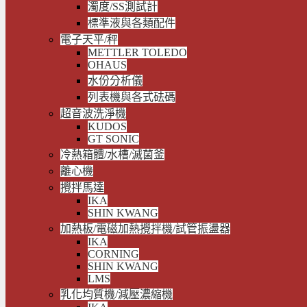
濁度/SS測試計
標準液與各類配件
電子天平/秤
METTLER TOLEDO
OHAUS
水份分析儀
列表機與各式砝碼
超音波洗淨機
KUDOS
GT SONIC
冷熱箱體/水槽/滅菌釜
離心機
攪拌馬達
IKA
SHIN KWANG
加熱板/電磁加熱攪拌機/試管振盪器
IKA
CORNING
SHIN KWANG
LMS
乳化均質機/減壓濃縮機