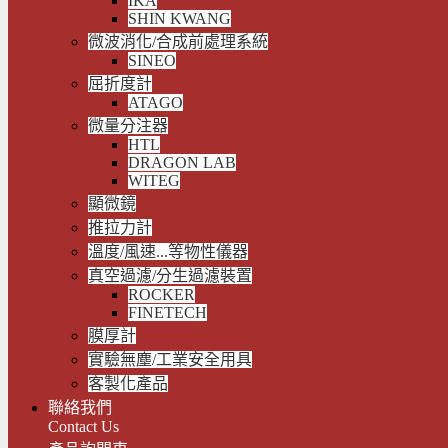
IKA
SHIN KWANG
微波消化/合成前處理系統
SINEO
屈折度計
ATAGO
微量分注器
HTL
DRAGON LAB
WITEG
顯微鏡
推拉力計
溫度/風速...等物性儀器
真空過濾/分生過濾裝置
ROCKER
FINETECH
膜厚計
實驗無塵/工業安全用具
客製化產品
聯絡我們
Contact Us