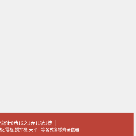
街8巷16之1弄11號1樓 │
板,電極,攪拌機,天平...等各式各樣齊全儀器。