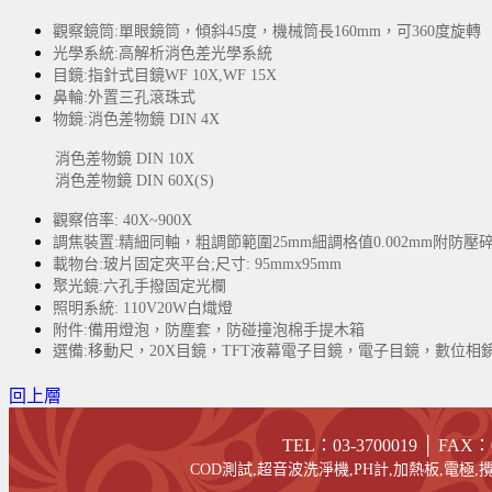
觀察鏡筒:單眼鏡筒，傾斜45度，機械筒長160mm，可360度旋轉
光學系統:高解析消色差光學系統
目鏡:指針式目鏡WF 10X,WF 15X
鼻輪:外置三孔滾珠式
物鏡:消色差物鏡 DIN 4X
消色差物鏡 DIN 10X
消色差物鏡 DIN 60X(S)
觀察倍率: 40X~900X
調焦裝置:精細同軸，粗調節範圍25mm細調格值0.002mm附防壓
載物台:玻片固定夾平台;尺寸: 95mmx95mm
聚光鏡:六孔手撥固定光欄
照明系統: 110V20W白熾燈
附件:備用燈泡，防塵套，防碰撞泡棉手提木箱
選備:移動尺，20X目鏡，TFT液幕電子目鏡，電子目鏡，數位相
回上層
TEL：03-3700019 │ FAX
：
COD測試,超音波洗淨機,PH計,加熱板,電極