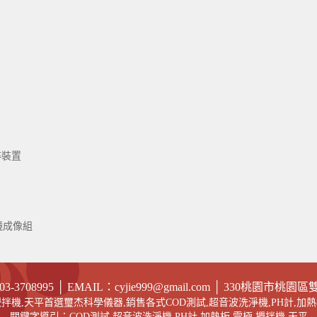
碎裝置
鏡成像組
03-
3708995
│
EMAIL
：cyjie999@gmail.com
│ 330
桃園市桃園區雙龍
,攪拌機,天平首選璽杰科學儀器,銷售各式COD測試,超音波洗淨機,PH計,加熱
關鍵字導引：
COD測試
,
超音波洗淨機
,
PH計
,
加熱板
,
電極
,攪拌機,天平