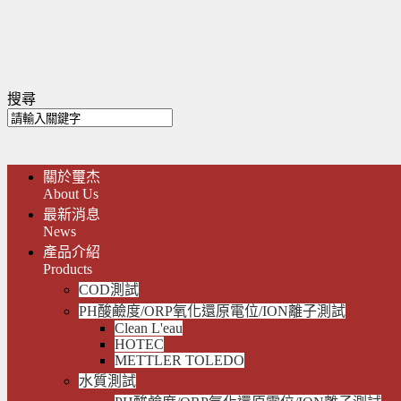
搜尋
關於璽杰
About Us
最新消息
News
產品介紹
Products
COD測試
PH酸鹼度/ORP氧化還原電位/ION離子測試
Clean L'eau
HOTEC
METTLER TOLEDO
水質測試