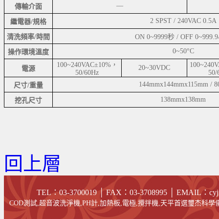
—
傳輸介面
2 SPST / 240VAC 0.5A
繼電器/規格
清洗頻率/時間
ON 0~9999秒 / OFF 0~999
0~50°C
操作環境溫度
100~240VAC±10%，
100~240
20~30VDC
電源
50/60Hz
50/
144mmx144mmx115mm / 8
尺寸/重量
138mmx138mm
挖孔尺寸
回上層
TEL：03-3700019 │ FAX
：03-
3708995
│
EMAIL
：cyj
COD測試,超音波洗淨機,PH計,加熱板,電極,攪拌機,天平首選璽杰科學儀