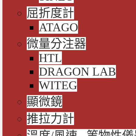
屈折度計
ATAGO
微量分注器
HTL
DRAGON LAB
WITEG
顯微鏡
推拉力計
溫度/風速...等物性