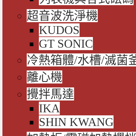
超音波洗淨機
KUDOS
GT SONIC
冷熱箱體/水槽/滅菌
離心機
攪拌馬達
IKA
SHIN KWANG