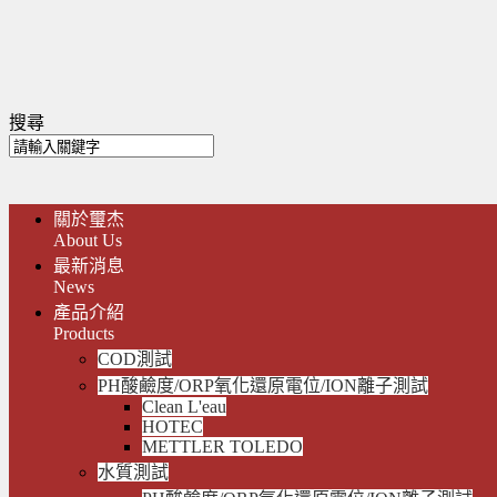
搜尋
關於璽杰
About Us
最新消息
News
產品介紹
Products
COD測試
PH酸鹼度/ORP氧化還原電位/ION離子測試
Clean L'eau
HOTEC
METTLER TOLEDO
水質測試