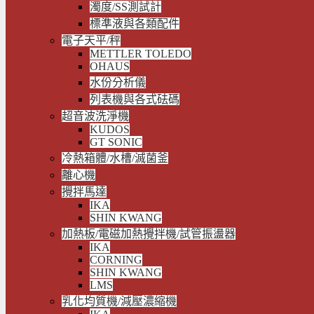
濁度/SS測試計
標準液與各類配件
電子天平/秤
METTLER TOLEDO
OHAUS
水份分析儀
列表機與各式砝碼
超音波洗淨機
KUDOS
GT SONIC
冷熱箱體/水槽/滅菌釜
離心機
攪拌馬達
IKA
SHIN KWANG
加熱板/電磁加熱攪拌機/試管振盪器
IKA
CORNING
SHIN KWANG
LMS
乳化均質機/減壓濃縮機