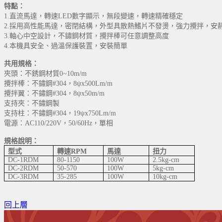
特點：
1.
直流馬達，轉速LED數字顯示，無段變速，轉速精確穩定
2.採用高性能馬達，密閉結構，外型具散熱鰭片不發燙，強力攪拌，安
3.軸心中空設計，不鏽鋼材質，攪拌棒可任意調整高度
4.本機具安全、過溫保護裝置，安裝簡單
共用規格：
夾頭：不銹鋼材質0~10m/m
攪拌棒：不鏽鋼#304，8ψx500Lm/m
攪拌翼：不鏽鋼#304，8ψx50m/m
支持夾：不鏽鋼製
支持柱：不鏽鋼#304，19ψx750Lm/m
電源：AC110/220V，50/60Hz，單相
規格說明：
型式
轉速RPM
馬達
扭力
DC-1RDM
80-1150
100W
2.5kg-cm
DC-2RDM
50-570
100W
5kg-cm
DC-3RDM
35-285
100W
10kg-cm
回上層