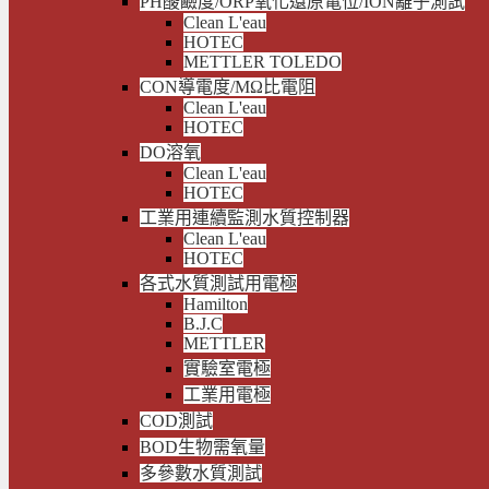
PH酸鹼度/ORP氧化還原電位/ION離子測試
Clean L'eau
HOTEC
METTLER TOLEDO
CON導電度/MΩ比電阻
Clean L'eau
HOTEC
DO溶氧
Clean L'eau
HOTEC
工業用連續監測水質控制器
Clean L'eau
HOTEC
各式水質測試用電極
Hamilton
B.J.C
METTLER
實驗室電極
工業用電極
COD測試
BOD生物需氧量
多參數水質測試