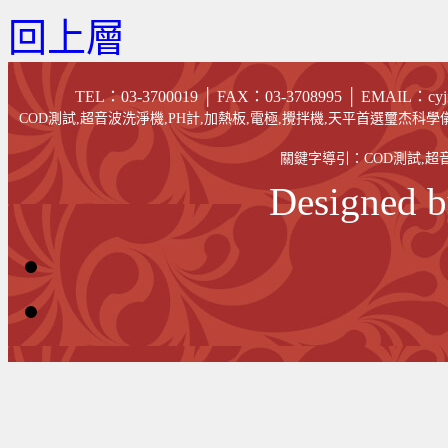
回上層
TEL：03-3700019 │ FAX
：03-
3708995
│
EMAIL
：cyj
COD測試,超音波洗淨機,PH計,加熱板,電極,攪拌機,天平首選璽杰科學儀
關鍵字導引：
COD測試
,
超
Designed