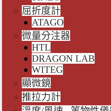
屈折度計
ATAGO
微量分注器
HTL
DRAGON LAB
WITEG
顯微鏡
推拉力計
溫度/風速...等物性