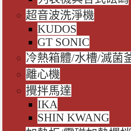
超音波洗淨機
KUDOS
GT SONIC
冷熱箱體/水槽/滅菌
離心機
攪拌馬達
IKA
SHIN KWANG