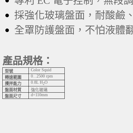
專利 EC 電子控制，無段
採強化玻璃盤面，耐酸鹼
全罩防護盤面，不怕液體
產品規格：
Color Squid
型號
0...2500 rpm
轉速範圍
0.8L H
O
攪拌能力
2
盤面材質
強化玻璃
d=110mm
盤面尺寸